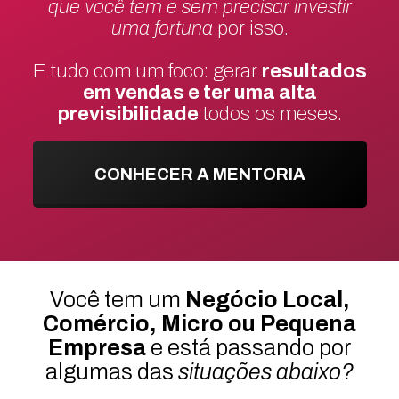
que você tem e sem precisar investir
uma fortuna
por isso.
E tudo com um foco: gerar
resultados
em vendas e ter uma alta
previsibilidade
todos os meses.
CONHECER A MENTORIA
Você tem um
Negócio Local,
Comércio, Micro ou Pequena
Empresa
e está passando por
algumas das
situações abaixo?