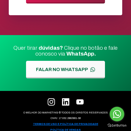
Quer tirar
dúvidas?
Clique no botão e fale
conosco via
WhatsApp.
FALAR NO WHATSAPP
O MELHOR DO MARKETING ©
TODOS OS DIREITOS RESERVADOS
CNPJ: 17.032.290/0001-58
TERMOS DE USO E POLÍTICA DE PRIVACIDADE
POLÍTICA DE VENDAS